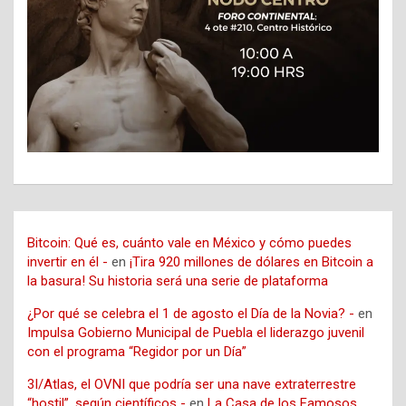
Bitcoin: Qué es, cuánto vale en México y cómo puedes
invertir en él -
en
¡Tira 920 millones de dólares en Bitcoin a
la basura! Su historia será una serie de plataforma
¿Por qué se celebra el 1 de agosto el Día de la Novia? -
en
Impulsa Gobierno Municipal de Puebla el liderazgo juvenil
con el programa “Regidor por un Día”
3I/Atlas, el OVNI que podría ser una nave extraterrestre
“hostil”, según científicos -
en
La Casa de los Famosos