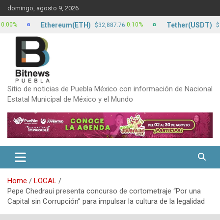
Skip
domingo, agosto 9, 2026
to
content
Ethereum(ETH)
Tether(USDT)
0.10%
0
$32,887.76
$17.12
Sitio de noticias de Puebla México con información de Nacional
Estatal Municipal de México y el Mundo
Home
LOCAL
Pepe Chedraui presenta concurso de cortometraje “Por una
Capital sin Corrupción” para impulsar la cultura de la legalidad