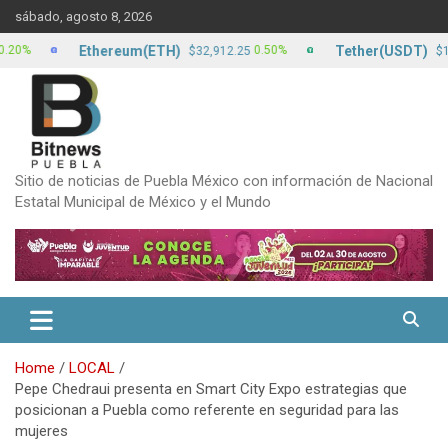
Skip
sábado, agosto 8, 2026
to
content
Ethereum(ETH)
Tether(USDT)
0.50%
0.
$32,912.25
$17.13
Sitio de noticias de Puebla México con información de Nacional
Estatal Municipal de México y el Mundo
Home
LOCAL
Pepe Chedraui presenta en Smart City Expo estrategias que
posicionan a Puebla como referente en seguridad para las
mujeres