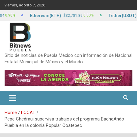
Skip
viernes, agosto 7, 2026
to
content
Ethereum(ETH)
Tether(USDT)
90%
0.50%
$32,781.89
$17
Sitio de noticias de Puebla México con información de Nacional
Estatal Municipal de México y el Mundo
Home
LOCAL
Pepe Chedraui supervisa trabajos del programa BacheAndo
Puebla en la colonia Popular Coatepec