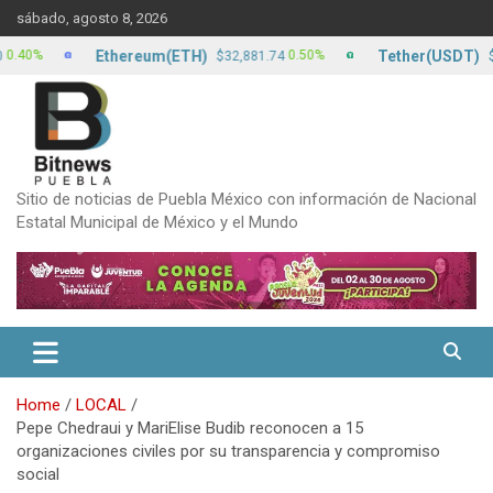
Skip
sábado, agosto 8, 2026
to
content
Ethereum(ETH)
Tether(USDT)
%
0.50%
$32,881.74
$17.1
Sitio de noticias de Puebla México con información de Nacional
Estatal Municipal de México y el Mundo
Home
LOCAL
Pepe Chedraui y MariElise Budib reconocen a 15
organizaciones civiles por su transparencia y compromiso
social