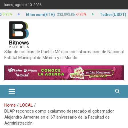
Skip
lunes, agosto 10, 2026
to
content
Ethereum(ETH)
Tether(USDT)
%
-0.20%
$32,893.86
$17.1
Sitio de noticias de Puebla México con información de Nacional
Estatal Municipal de México y el Mundo
Home
LOCAL
BUAP reconoce como exalumno destacado al gobernador
Alejandro Armenta en el 67 aniversario de la Facultad de
Administración