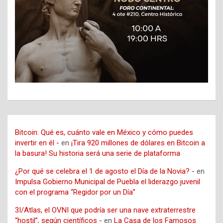
Bitcoin: Qué es, cuánto vale en México y cómo puedes
invertir en él -
en
¡Tira 920 millones de dólares en Bitcoin a
la basura! Su historia será una serie de plataforma
¿Por qué se celebra el 1 de agosto el Día de la Novia? -
en
Impulsa Gobierno Municipal de Puebla el liderazgo juvenil
con el programa “Regidor por un Día”
3I/Atlas, el OVNI que podría ser una nave extraterrestre
“hostil”, según científicos -
en
La Casa de los Famosos