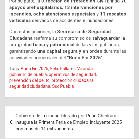
Por su parte, la
Dirección de Protección Civil
brindó
70
apoyos prehospitalarios
,
13 intervenciones por
incendios
,
ocho atenciones especiales
y
11 rescates
verticales
derivados de accidentes e inundaciones.
Con estas acciones, la
Secretaría de Seguridad
Ciudadana
reafirma su compromiso de
salvaguardar la
integridad física y patrimonial
de las y los poblanos,
garantizando
una capital segura y en orden
durante las
actividades comerciales del
“Buen Fin 2025”
.
Tags:
Buen Fin 2025
,
Félix Pallares Miranda
,
gobierno de puebla
,
operativos de seguridad
,
prevención del delito
,
protección ciudadana
,
seguridad ciudadana
,
Ssc Puebla
Navegación
Gobierno de la ciudad liderado por Pepe Chedraui
de
inaugura la Primera Feria de Empleo Incluyente 2025
con más de 11 mil vacantes
entradas