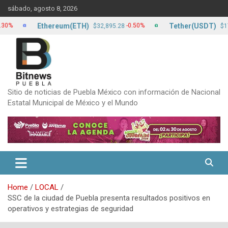
Skip
sábado, agosto 8, 2026
to
content
Ethereum(ETH)
Tether(USDT)
-0.50%
0.
$32,895.28
$17.13
Sitio de noticias de Puebla México con información de Nacional
Estatal Municipal de México y el Mundo
Home
LOCAL
SSC de la ciudad de Puebla presenta resultados positivos en
operativos y estrategias de seguridad