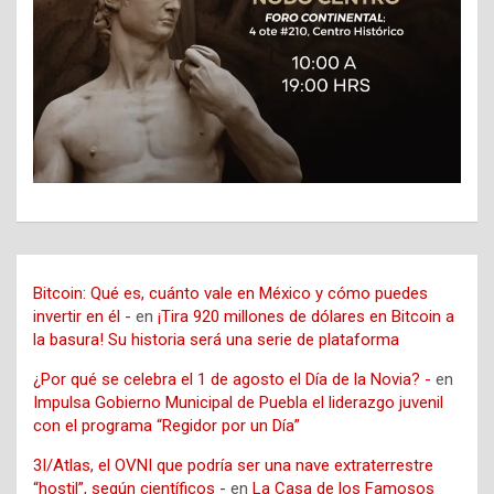
Bitcoin: Qué es, cuánto vale en México y cómo puedes
invertir en él -
en
¡Tira 920 millones de dólares en Bitcoin a
la basura! Su historia será una serie de plataforma
¿Por qué se celebra el 1 de agosto el Día de la Novia? -
en
Impulsa Gobierno Municipal de Puebla el liderazgo juvenil
con el programa “Regidor por un Día”
3I/Atlas, el OVNI que podría ser una nave extraterrestre
“hostil”, según científicos -
en
La Casa de los Famosos