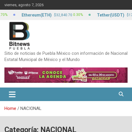
Skip
viernes, agosto 7, 2026
to
content
Ethereum(ETH)
Tether(USDT)
0.30%
0.0
$32,840.70
$17.15
Sitio de noticias de Puebla México con información de Nacional
Estatal Municipal de México y el Mundo
Home
NACIONAL
Categoría:
NACIONAL