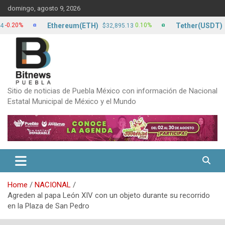
Skip
domingo, agosto 9, 2026
to
content
Ethereum(ETH)
Tether(USDT)
0%
0.10%
$32,895.13
$17.1
Sitio de noticias de Puebla México con información de Nacional
Estatal Municipal de México y el Mundo
Home
NACIONAL
Agreden al papa León XIV con un objeto durante su recorrido
en la Plaza de San Pedro