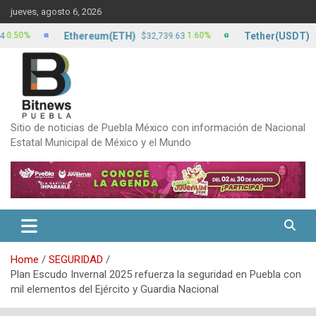
Skip
jueves, agosto 6, 2026
to
content
Ethereum(ETH)
Tether(USDT)
1.60%
$32,739.63
$17.24
Sitio de noticias de Puebla México con información de Nacional
Estatal Municipal de México y el Mundo
Home
SEGURIDAD
Plan Escudo Invernal 2025 refuerza la seguridad en Puebla con
mil elementos del Ejército y Guardia Nacional