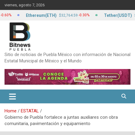
Skip
viernes, agosto 7, 2026
to
content
Ethereum(ETH)
Tether(USDT)
-0.30%
$32,764.59
$17.20
Sitio de noticias de Puebla México con información de Nacional
Estatal Municipal de México y el Mundo
Home
ESTATAL
Gobierno de Puebla fortalece a juntas auxiliares con obra
comunitaria, pavimentación y equipamiento