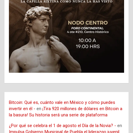
Bitcoin: Qué es, cuánto vale en México y cómo puedes
invertir en él -
en
¡Tira 920 millones de dólares en Bitcoin a
la basura! Su historia será una serie de plataforma
¿Por qué se celebra el 1 de agosto el Día de la Novia? -
en
Impulsa Gobierno Municipal de Puebla el liderazgo juvenil