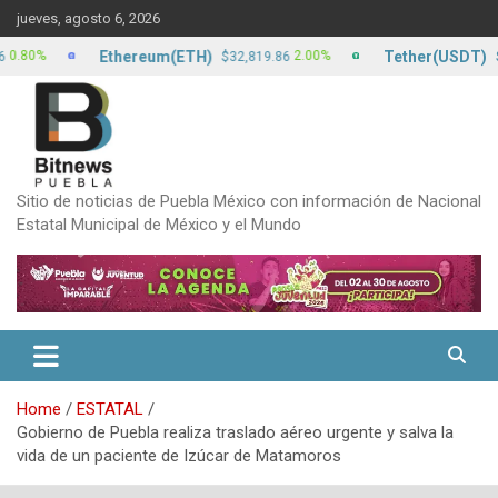
Skip
jueves, agosto 6, 2026
to
content
Ethereum(ETH)
Tether(USDT)
%
2.00%
$32,819.86
$17.24
Sitio de noticias de Puebla México con información de Nacional
Estatal Municipal de México y el Mundo
Home
ESTATAL
Gobierno de Puebla realiza traslado aéreo urgente y salva la
vida de un paciente de Izúcar de Matamoros