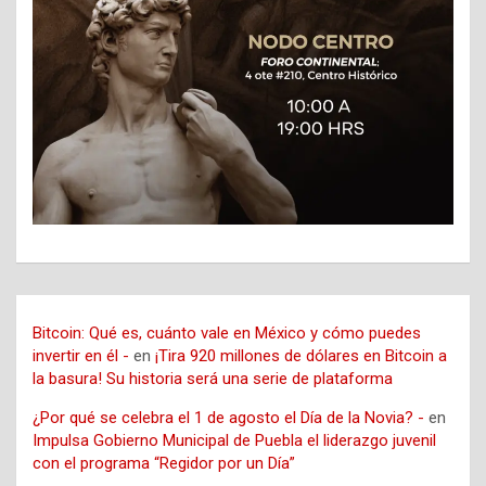
Bitcoin: Qué es, cuánto vale en México y cómo puedes
invertir en él -
en
¡Tira 920 millones de dólares en Bitcoin a
la basura! Su historia será una serie de plataforma
¿Por qué se celebra el 1 de agosto el Día de la Novia? -
en
Impulsa Gobierno Municipal de Puebla el liderazgo juvenil
con el programa “Regidor por un Día”