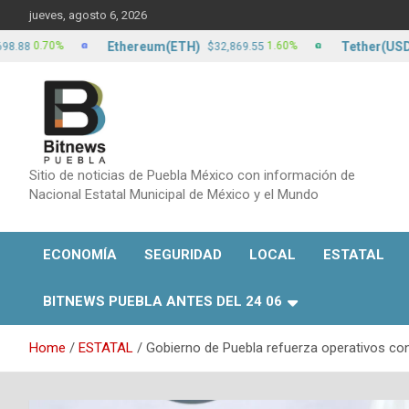
Skip
jueves, agosto 6, 2026
to
content
Ethereum(ETH)
Tether(USDT)
.70%
1.60%
$32,869.55
$17
Sitio de noticias de Puebla México con información de
Nacional Estatal Municipal de México y el Mundo
ECONOMÍA
SEGURIDAD
LOCAL
ESTATAL
BITNEWS PUEBLA ANTES DEL 24 06
Home
ESTATAL
Gobierno de Puebla refuerza operativos cont