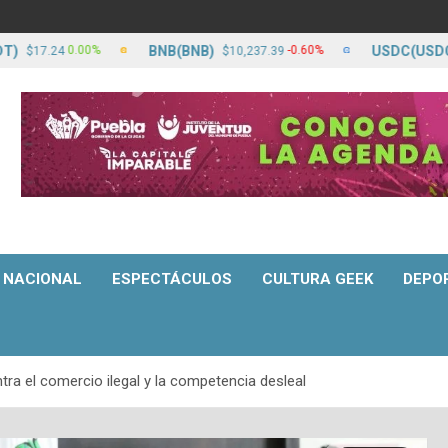
BNB(BNB)
USDC(USDC)
0.00%
-0.60%
.24
$10,237.39
$17.
NACIONAL
ESPECTÁCULOS
CULTURA GEEK
DEPO
ra el comercio ilegal y la competencia desleal