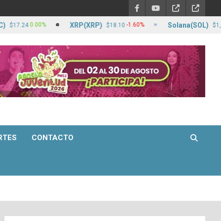
XRP(XRP)
Solana(SOL)
0.00%
-1.60%
24
$18.10
$1,266.41
RTES
CONTACTO