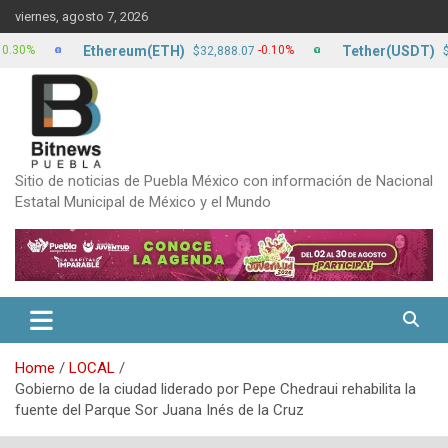
Skip
viernes, agosto 7, 2026
to
content
Ethereum(ETH)
Tether(USDT)
-0.10%
$32,888.07
$17.15
Sitio de noticias de Puebla México con información de Nacional
Estatal Municipal de México y el Mundo
Home
LOCAL
Gobierno de la ciudad liderado por Pepe Chedraui rehabilita la
fuente del Parque Sor Juana Inés de la Cruz