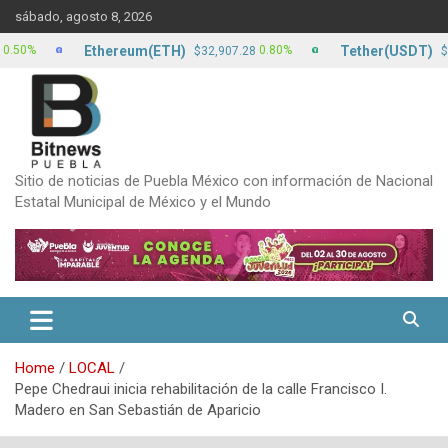
Skip
sábado, agosto 8, 2026
to
content
Ethereum(ETH)
Tether(USDT)
0.80%
0
$32,907.28
$17.12
Sitio de noticias de Puebla México con información de Nacional
Estatal Municipal de México y el Mundo
Home
LOCAL
Pepe Chedraui inicia rehabilitación de la calle Francisco I.
Madero en San Sebastián de Aparicio