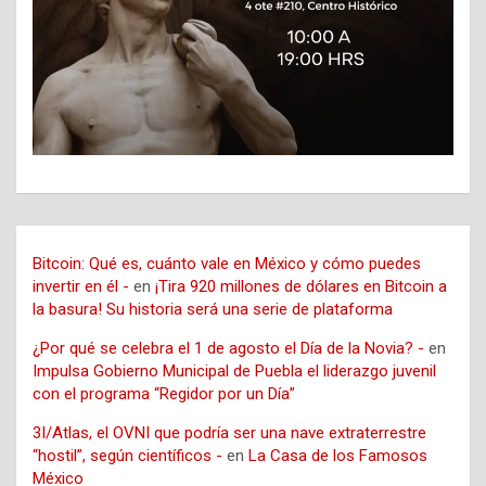
Bitcoin: Qué es, cuánto vale en México y cómo puedes
invertir en él -
en
¡Tira 920 millones de dólares en Bitcoin a
la basura! Su historia será una serie de plataforma
¿Por qué se celebra el 1 de agosto el Día de la Novia? -
en
Impulsa Gobierno Municipal de Puebla el liderazgo juvenil
con el programa “Regidor por un Día”
3I/Atlas, el OVNI que podría ser una nave extraterrestre
“hostil”, según científicos -
en
La Casa de los Famosos
México