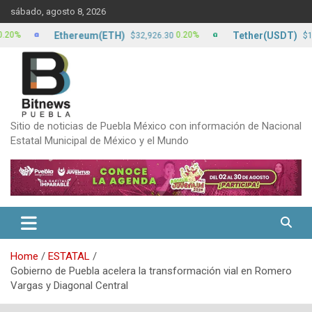
Skip
sábado, agosto 8, 2026
to
content
Ethereum(ETH)
Tether(USDT)
0.20%
0.
$32,926.30
$17.13
Sitio de noticias de Puebla México con información de Nacional
Estatal Municipal de México y el Mundo
Home
ESTATAL
Gobierno de Puebla acelera la transformación vial en Romero
Vargas y Diagonal Central